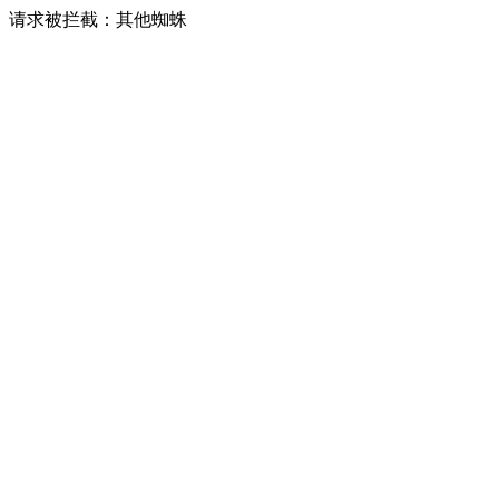
请求被拦截：其他蜘蛛