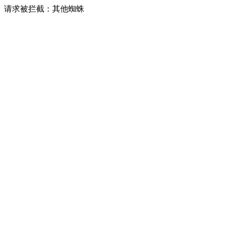
请求被拦截：其他蜘蛛