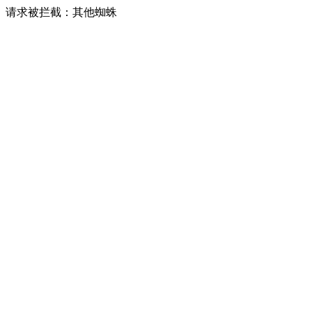
请求被拦截：其他蜘蛛