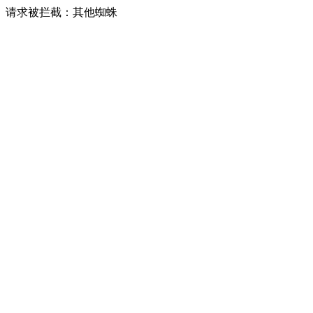
请求被拦截：其他蜘蛛