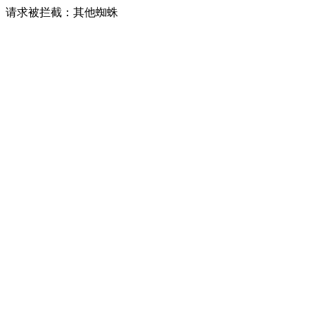
请求被拦截：其他蜘蛛