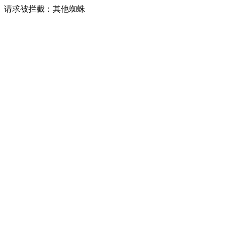
请求被拦截：其他蜘蛛