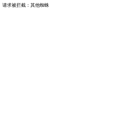
请求被拦截：其他蜘蛛