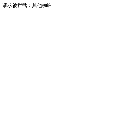
请求被拦截：其他蜘蛛