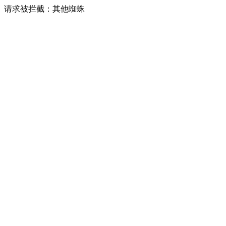
请求被拦截：其他蜘蛛