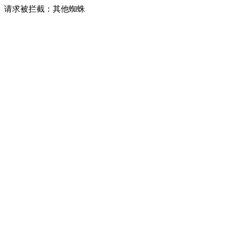
请求被拦截：其他蜘蛛