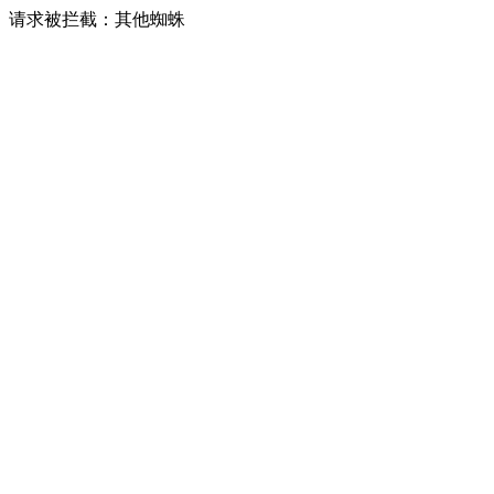
请求被拦截：其他蜘蛛