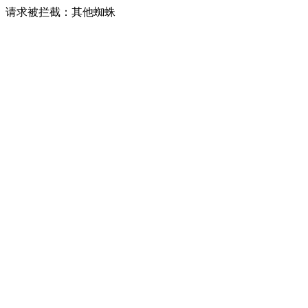
请求被拦截：其他蜘蛛