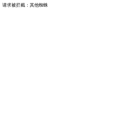
请求被拦截：其他蜘蛛