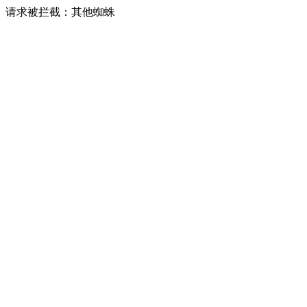
请求被拦截：其他蜘蛛