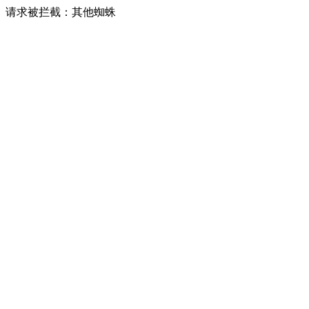
请求被拦截：其他蜘蛛