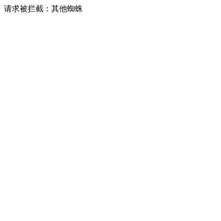
请求被拦截：其他蜘蛛