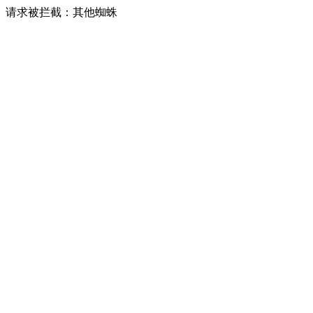
请求被拦截：其他蜘蛛