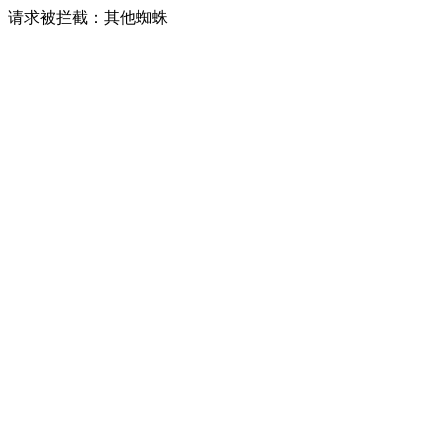
请求被拦截：其他蜘蛛