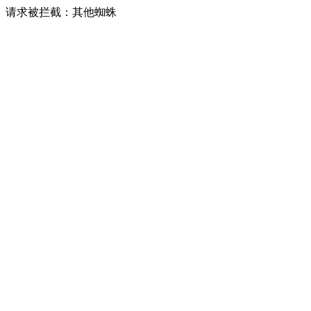
请求被拦截：其他蜘蛛