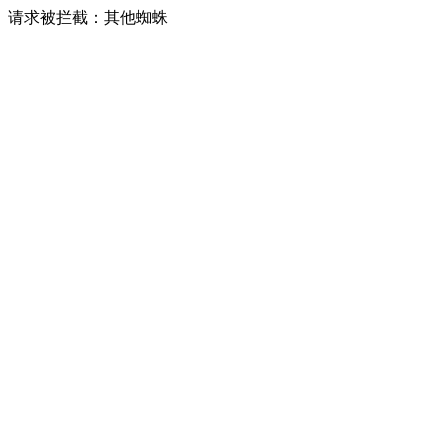
请求被拦截：其他蜘蛛