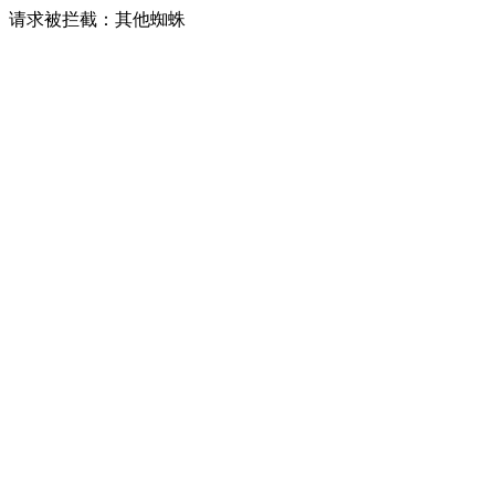
请求被拦截：其他蜘蛛