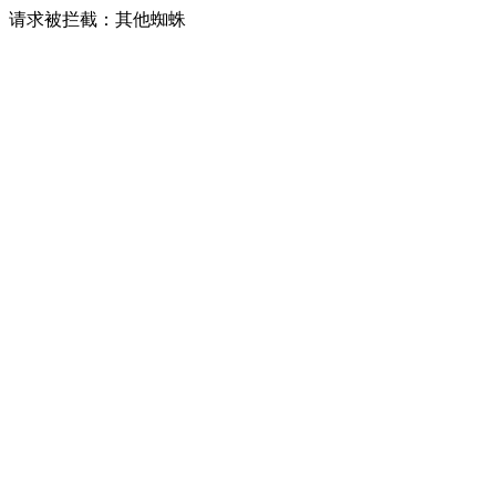
请求被拦截：其他蜘蛛