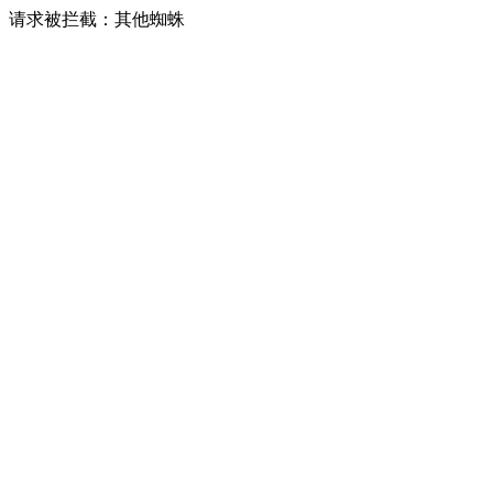
请求被拦截：其他蜘蛛