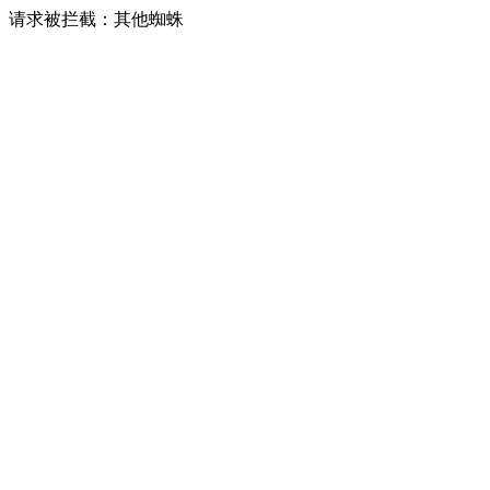
请求被拦截：其他蜘蛛