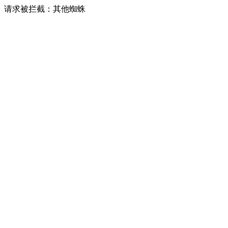
请求被拦截：其他蜘蛛