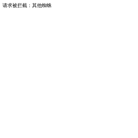
请求被拦截：其他蜘蛛