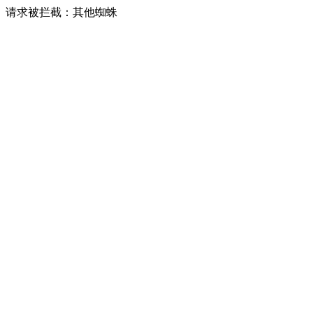
请求被拦截：其他蜘蛛