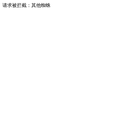
请求被拦截：其他蜘蛛