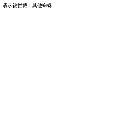
请求被拦截：其他蜘蛛