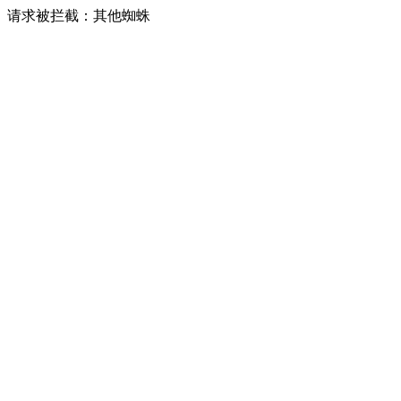
请求被拦截：其他蜘蛛