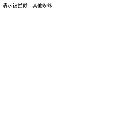
请求被拦截：其他蜘蛛