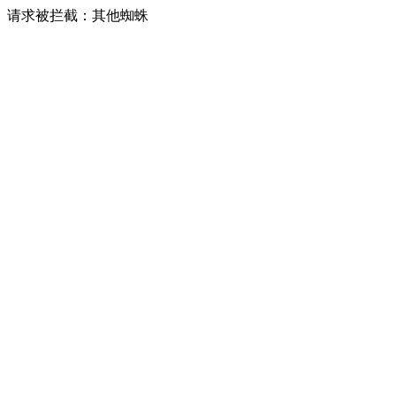
请求被拦截：其他蜘蛛