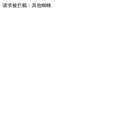
请求被拦截：其他蜘蛛