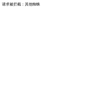
请求被拦截：其他蜘蛛