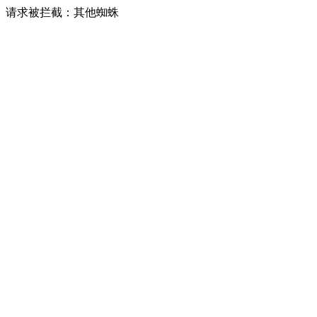
请求被拦截：其他蜘蛛