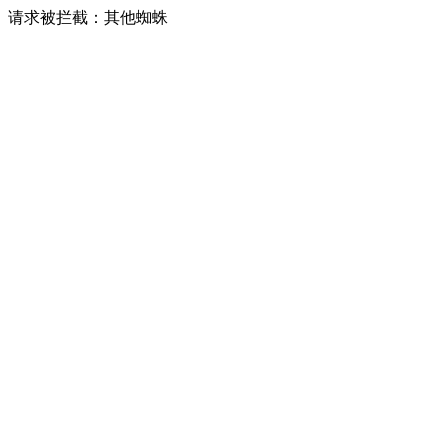
请求被拦截：其他蜘蛛