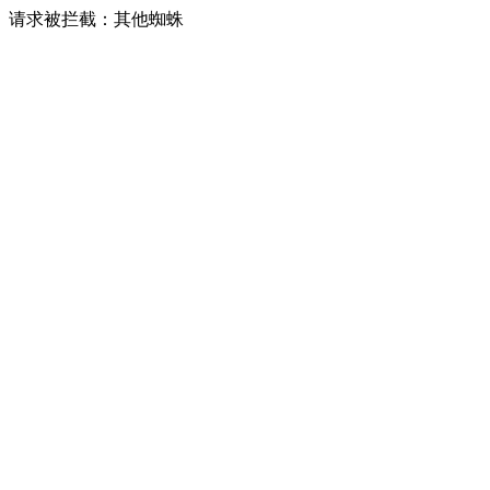
请求被拦截：其他蜘蛛