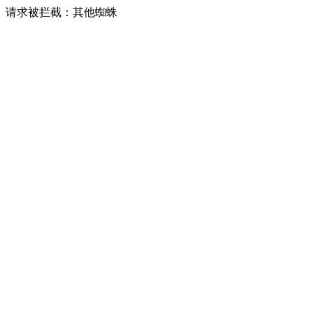
请求被拦截：其他蜘蛛