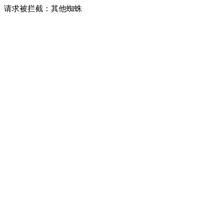
请求被拦截：其他蜘蛛