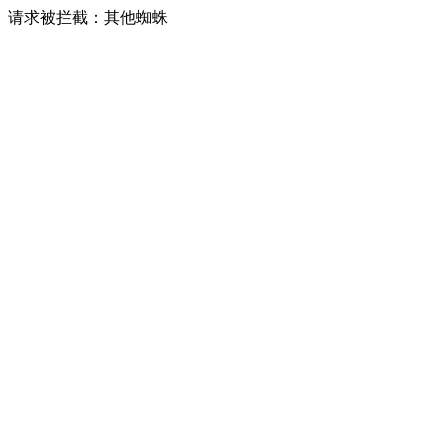
请求被拦截：其他蜘蛛