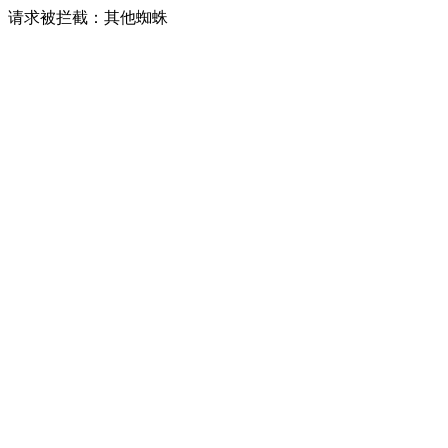
请求被拦截：其他蜘蛛