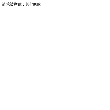
请求被拦截：其他蜘蛛