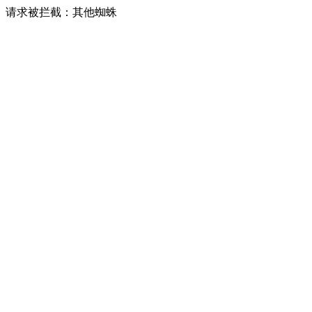
请求被拦截：其他蜘蛛