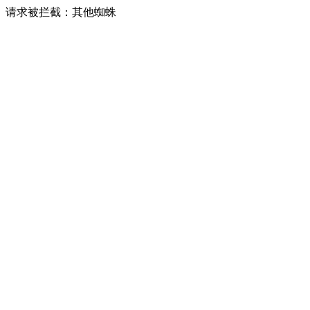
请求被拦截：其他蜘蛛