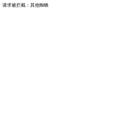
请求被拦截：其他蜘蛛