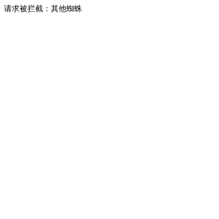
请求被拦截：其他蜘蛛