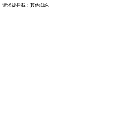
请求被拦截：其他蜘蛛