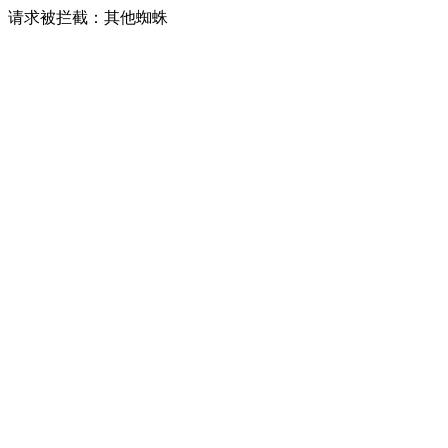
请求被拦截：其他蜘蛛