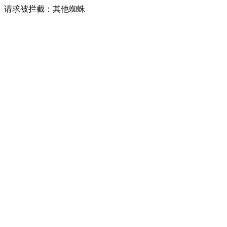
请求被拦截：其他蜘蛛