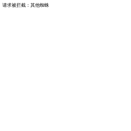
请求被拦截：其他蜘蛛